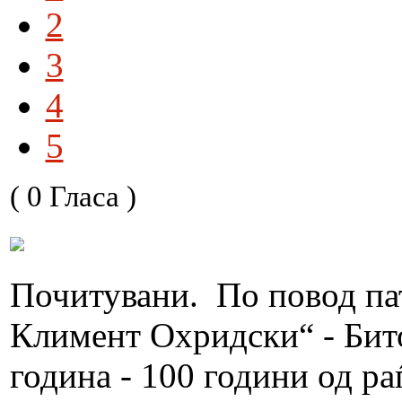
2
3
4
5
( 0 Гласа )
Почитувани. По повод па
Климент Охридски“ - Бито
година - 100 години од ра