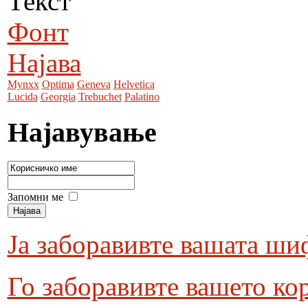
Текст
Фонт
Најава
Mynxx
Optima
Geneva
Helvetica
Lucida
Georgia
Trebuchet
Palatino
Најавување
Запомни ме
Ја заборавивте вашата ши
Го заборавивте вашето ко