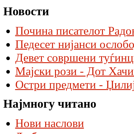
Новости
Почина писателот Радо
Педесет нијанси ослобо
Девет совршени туѓинц
Мајски рози - Дот Хач
Остри предмети - Џили
Најмногу читано
Нови наслови