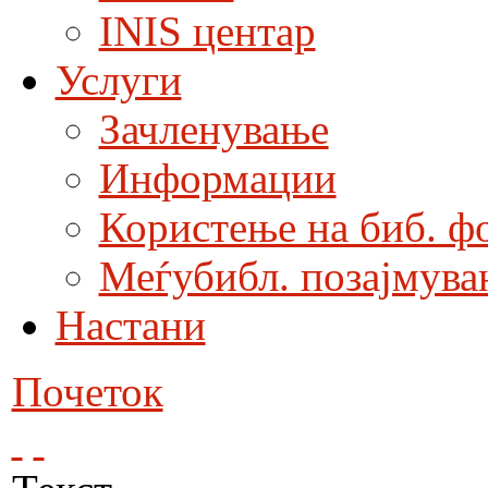
INIS центар
Услуги
Зачленување
Информации
Користење на биб. ф
Меѓубибл. позајмува
Настани
Почеток