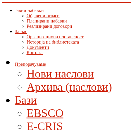
Јавни набавки
Објавени огласи
Планирани набавки
Реализирани договори
За нас
Организациона поставеност
Историја на библиотеката
Документи
Контакт
Препорачуваме
Нови наслови
Архива (наслови)
Бази
EBSCO
E-CRIS