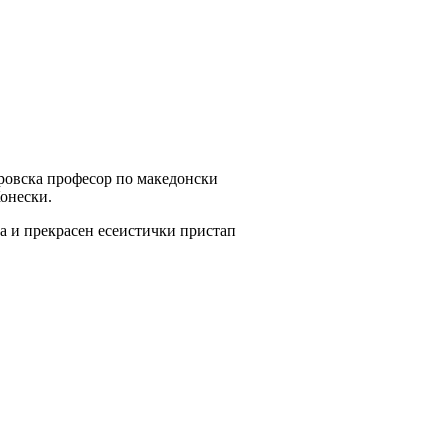
тровска професор по македонски
Конески.
аа и прекрасен есеистички пристап