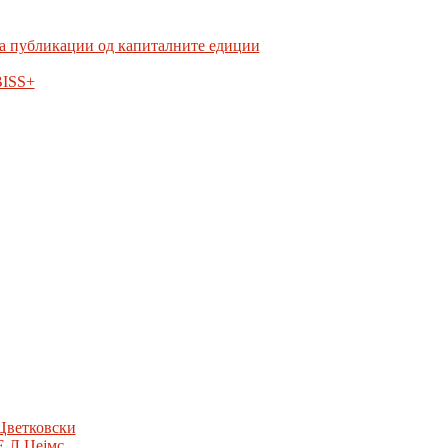
а публикации од капиталните едиции
BISS+
Цветковски
Е.Л Џејмс