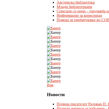
Австриска библиотека
Млади библиотекари
Списоци со цени – продажба н
Информации за корисници
Помош за пребарување во CO
Врв
Новости
Почина писателот Радован П. 
Педесет нијанси ослободени - 