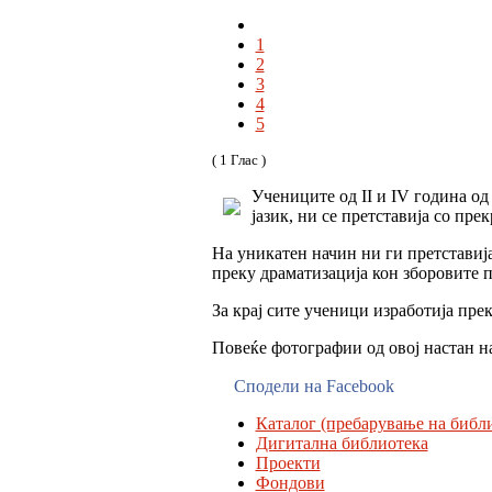
1
2
3
4
5
( 1 Глас )
Учениците од II и IV година о
јазик, ни се претставија со пр
На уникатен начин ни ги претставија
преку драматизација кон зборовите по
За крај сите ученици изработија пре
Повеќе фотографии од овој настан н
Сподели на Facebook
Каталог (пребарување на библи
Дигитална библиотека
Проекти
Фондови