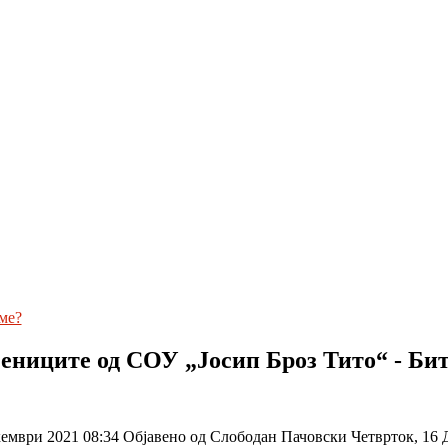
ме?
чениците од СОУ „Јосип Броз Тито“ - Би
кември 2021 08:34
Објавено од Слободан Пачовски
Четврток, 16 