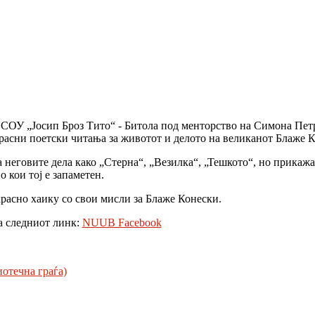
д СОУ „Јосип Броз Тито“ - Битола под менторство на Симона Пе
екрасни поетски читања за животот и делото на великанот Блаже 
 неговите дела како „Стерна“, „Везилка“, „Тешкото“, но прикаж
 кои тој е запаметен.
красно хаику со свои мисли за Блаже Конески.
а следниот линк:
NUUB Facebook
отечна граѓа)