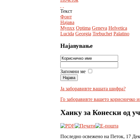
Текст
Фонт
Најава
Mynxx
Optima
Geneva
Helvetica
Lucida
Georgia
Trebuchet
Palatino
Најавување
Запомни ме
Ја заборавивте вашата шифра?
Го заборавивте вашето корисничко и
Хаику за Конески од у
Последно освежено на Петок, 17 Де