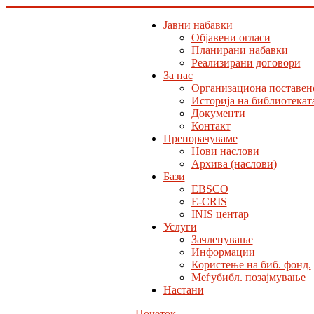
Јавни набавки
Објавени огласи
Планирани набавки
Реализирани договори
За нас
Организациона поставен
Историја на библиотекат
Документи
Контакт
Препорачуваме
Нови наслови
Архива (наслови)
Бази
EBSCO
E-CRIS
INIS центар
Услуги
Зачленување
Информации
Користење на биб. фонд.
Меѓубибл. позајмување
Настани
Почеток