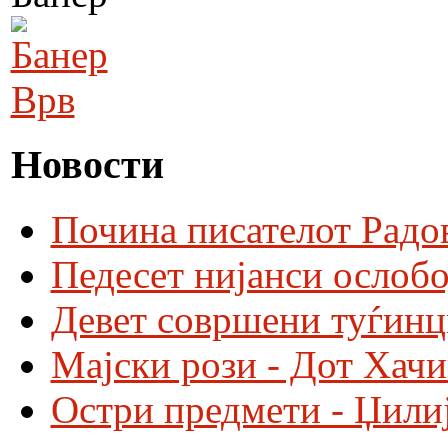
Врв
Новости
Почина писателот Радо
Педесет нијанси ослобо
Девет совршени туѓинц
Мајски рози - Дот Хач
Остри предмети - Џили