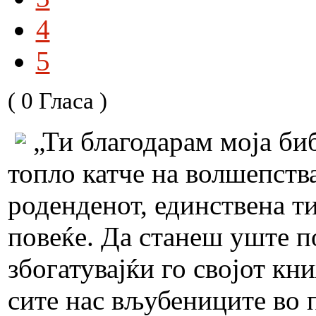
4
5
( 0 Гласа )
„Ти благодарам моја би
топло катче на волшепства
роденденот, единствена т
повеќе. Да станеш уште п
збогатувајќи го својот кн
сите нас вљубениците во 