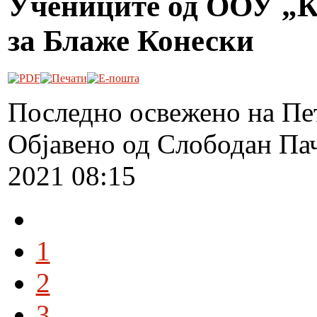
Учениците од ООУ „К
за Блаже Конески
Последно освежено на Пет
Објавено од Слободан Па
2021 08:15
1
2
3