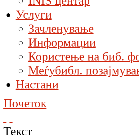
INIS центар
Услуги
Зачленување
Информации
Користење на биб. ф
Меѓубибл. позајмува
Настани
Почеток
Текст