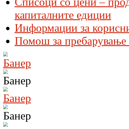
Списоци со цени – про
капиталните едиции
Информации за корисн
Помош за пребарување