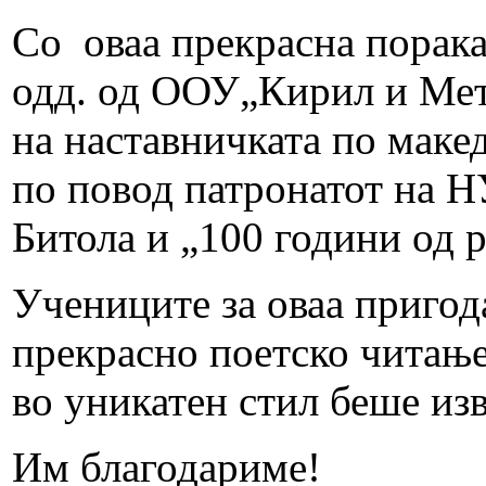
Со оваа прекрасна порака
одд. од ООУ„Кирил и Мет
на наставничката по маке
по повод патронатот на 
Битола и „100 години од 
Учениците за оваа пригод
прекрасно поетско читање
во уникатен стил беше изв
Им благодариме!