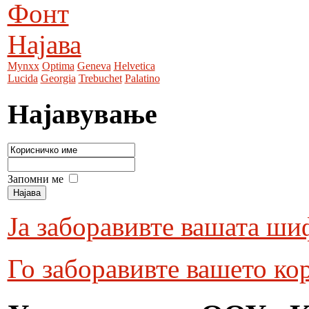
Фонт
Најава
Mynxx
Optima
Geneva
Helvetica
Lucida
Georgia
Trebuchet
Palatino
Најавување
Запомни ме
Ја заборавивте вашата ши
Го заборавивте вашето ко