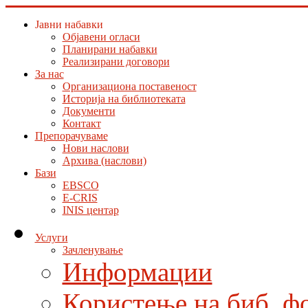
Јавни набавки
Објавени огласи
Планирани набавки
Реализирани договори
За нас
Организациона поставеност
Историја на библиотеката
Документи
Контакт
Препорачуваме
Нови наслови
Архива (наслови)
Бази
EBSCO
E-CRIS
INIS центар
Услуги
Зачленување
Информации
Користење на биб. ф