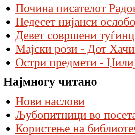
Почина писателот Радо
Педесет нијанси ослобо
Девет совршени туѓинц
Мајски рози - Дот Хач
Остри предмети - Џили
Најмногу читано
Нови наслови
Љубопитници во посета
Користење на библиоте