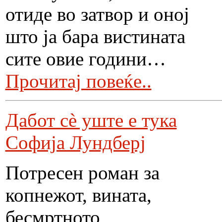
отиде во затвор и оној
што ја бара вистината
сите овие години…
Прочитај повеќе..
Дабот сè уште e тука
Софија Лундберј
Потресен роман за
копнежот, вината,
бесмртното