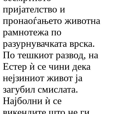
пријателство и
пронаоѓањето животна
рамнотежа по
разурнувачката врска.
По тешкиот развод, на
Естер ѝ се чини дека
нејзиниот живот ја
загубил смислата.
Најболни ѝ се
викендите што не ги