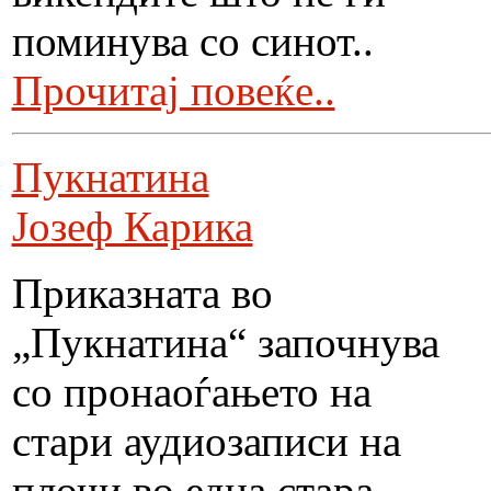
поминува со синот..
Прочитај повеќе..
Пукнатина
Јозеф Карика
Приказната во
„Пукнатина“ започнува
со пронаоѓањето на
стари аудиозаписи на
плочи во една стара