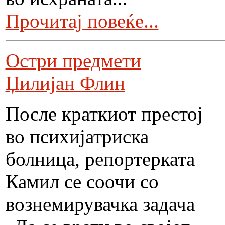
Прочитај повеќе...
Остри предмети
Џилијан Флин
После краткиот престој
во психијатриска
болница, репортерката
Камил се соочи со
вознемирувачка задача