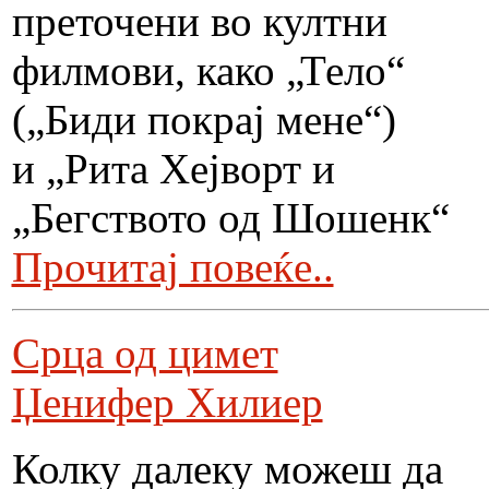
преточени во култни
филмови, како „Тело“
(„Биди покрај мене“)
и „Рита Хејворт и
„Бегството од Шошенк“
Прочитај повеќе..
Срца од цимет
Џенифер Хилиер
Колку далеку можеш да