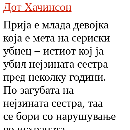
Дот Хачинсон
Прија е млада девојка
која е мета на сериски
убиец – истиот кој ја
убил нејзината сестра
пред неколку години.
По загубата на
нејзината сестра, таа
се бори со нарушување
во исхраната...