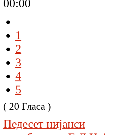
00:00
1
2
3
4
5
( 20 Гласа )
Педесет нијанси