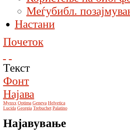
Меѓубибл. позајмува
Настани
Почеток
Текст
Фонт
Најава
Mynxx
Optima
Geneva
Helvetica
Lucida
Georgia
Trebuchet
Palatino
Најавување