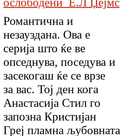
ослободени Е.Л Џејмс
Романтична и
незауздана. Ова е
серија што ќе ве
опседнува, поседува и
засекогаш ќе се врзе
за вас. Тој ден кога
Анастасија Стил го
запозна Кристијан
Греј пламна љубовната