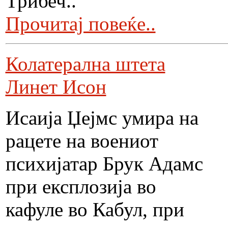
Трибеч..
Прочитај повеќе..
Колатерална штета
Линет Исон
Исаија Џејмс умира на
рацете на воениот
психијатар Брук Адамс
при експлозија во
кафуле во Кабул, при