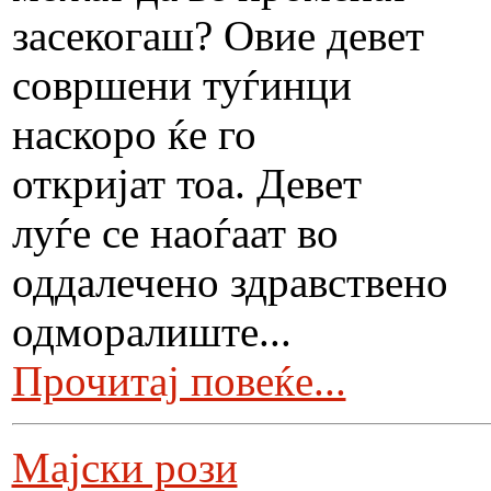
засекогаш? Овие девет
совршени туѓинци
наскоро ќе го
откријат тоа. Девет
луѓе се наоѓаат во
оддалечено здравствено
одморалиште...
Прочитај повеќе...
Мајски рози