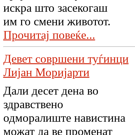
искра што засекогаш
им го смени животот.
Прочитај повеќе...
Девет совршени туѓинци
Лијан Моријарти
Дали десет дена во
здравствено
одморалиште навистина
можат да ве променат