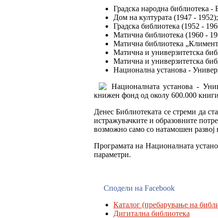
Градска народна библиотека - Б
Дом на културата (1947 - 1952);
Градска библиотека (1952 - 196
Матична библиотека (1960 - 19
Матична библиотека „Климент О
Матична и универзитетска библ
Матична и универзитетска библ
Национална установа - Универз
Националната установа - Уни
книжен фонд од околу 600.000 книги
Денес Библиотеката се стреми да ст
истражувачките и образовните потреб
возможно само со натамошен развој 
Програмата на Националната устано
параметри.
Сподели на Facebook
Каталог (пребарување на библи
Дигитална библиотека