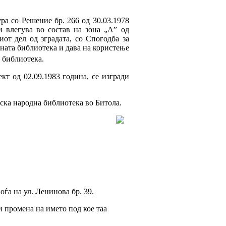
ура со Решение бр. 266 од 30.03.1978
и влегува во состав на зона „А” од
иот дел од зградата, со Спогодба за
ната библиотека и дава на користење
 библиотека.
кт од 02.09.1983 година, се изгради
дска народна библиотека во Битола.
ѓа на ул. Ленинова бр. 39.
 промена на името под кое таа