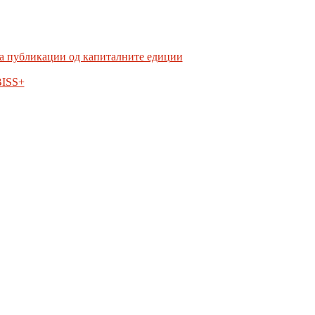
а публикации од капиталните едиции
BISS+