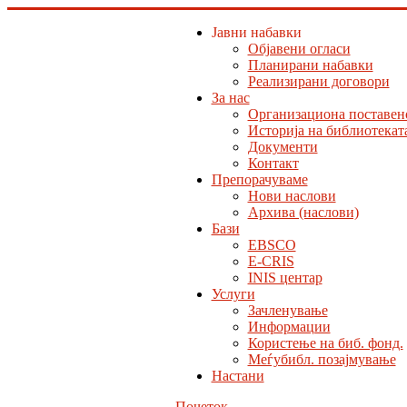
Јавни набавки
Објавени огласи
Планирани набавки
Реализирани договори
За нас
Организациона поставен
Историја на библиотекат
Документи
Контакт
Препорачуваме
Нови наслови
Архива (наслови)
Бази
EBSCO
E-CRIS
INIS центар
Услуги
Зачленување
Информации
Користење на биб. фонд.
Меѓубибл. позајмување
Настани
Почеток