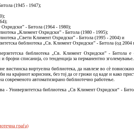
итола (1945 - 1947);
0);
64);
хридски” - Битола (1964 - 1980);
иотека „Климент Охридски” - Битола (1980 - 1995);
иотека „Свети Климент Охридски” - Битола (1995 - 2004) и
итетска библиотека „Св. Климент Охридски” - Битола (од 2004 г.
верзитетска библиотека „Св. Климент Охридски” - Битола е 
 и бројни списанија, со тенденција за перманентно зголемување.
ане вистинска виртуелна библиотека, да навлезе во сè повисокио
и на крајниот корисник, без тој да се грижи од каде и како при
на современото автоматизирано библиотечно работење.
ва - Универзитетска библиотека „Св Климент Охридски“ - Битол
отечна граѓа)