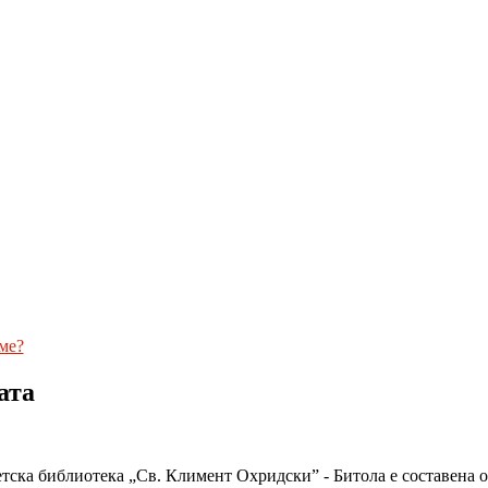
ме?
ата
тска библиотека „Св. Климент Охридски” - Битола е составена 