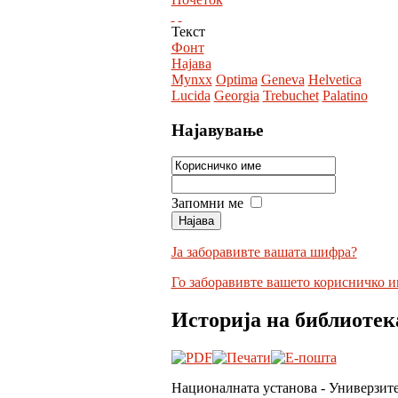
Текст
Фонт
Најава
Mynxx
Optima
Geneva
Helvetica
Lucida
Georgia
Trebuchet
Palatino
Најавување
Запомни ме
Ја заборавивте вашата шифра?
Го заборавивте вашето корисничко и
Историја на библиотек
Националната установа - Универзите