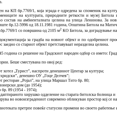
а.
ен на КП бр.7769/1, која зграда е одредена за споменик на култ
мениците на културата, природните реткости и музеј Битола 
во состав на амбиенталната целина на улица Ленинова. За нов
иште бр.12-5996 од 18.11.1981 година, Општина Битола на Матич
2
.бр.7769/1 со површина од 2105 м
КО Битола, за доградување на
окументација за градба на новиот објект и по одобрениот прое
с заедно со стариот објект претставуваат неразделна целина.
45 година со решение на Градскиот народен одбор со името: Гра
рии. Беше сместувана по овој ред:
 хотел „Турист”, наспроти денешниот Центар за култура;
Охридски”, денешно ОУ „Гоце Делчев”;
 ресторан „Ројал”, на улица Маршал Тито бр. 80;
онерски дом (до 1954);
бр. 89 (1954 - 1974);
 адаптираното хирушко одделение на старата битолска болница и
рува во новоизградениот современо обликуван простор кој се нао
лиотеката претрпе повеќе статусни промени во своето работење и