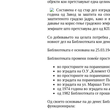
објекти кои претставуват една целин
Составена е од стар дел изгра
д
година од Завод за заштита на спо
заштитеното градско јадро, како и 
давање на корис-тење градежно земј
земјиште што претставува дел од КП
Со добивањето на целата потребна д
новиот дел на Библиотеката кои дене
Библиотеката е основана на 25.03.19
Библиотеката промени повеќе просто
во просториите на поранешниот
во зградата на О.У „Климент 
во просториите на поранешниот
во зградата на поранешниот Пи
во зградата на ул. Маршал Тито 
од 1974 година во зградата на
од 1982 Библиотеката се проши
Од своето основање па до денес Биб
функционирала: