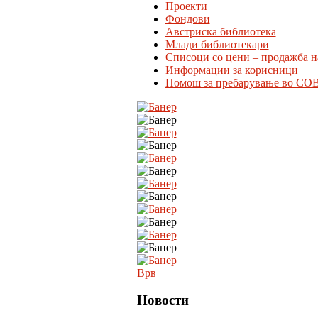
Проекти
Фондови
Австриска библиотека
Млади библиотекари
Списоци со цени – продажба н
Информации за корисници
Помош за пребарување во CO
Врв
Новости