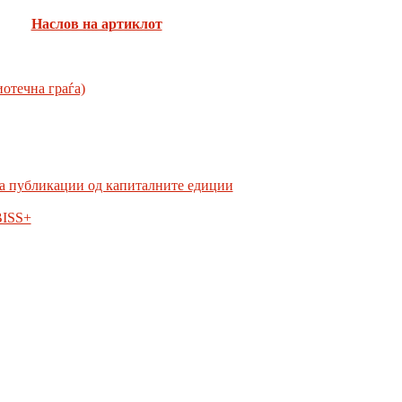
Наслов на артиклот
отечна граѓа)
а публикации од капиталните едиции
BISS+