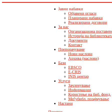
Јавни набавки
Објавени огласи
Планирани набавки
Реализирани договори
За нас
Организациона поставен
Историја на библиотекат
Документи
Контакт
Препорачуваме
Нови наслови
Архива (наслови)
Бази
EBSCO
E-CRIS
INIS центар
Услуги
Зачленување
Информации
Користење на биб. фонд.
Меѓубибл. позајмување
Настани
Почеток