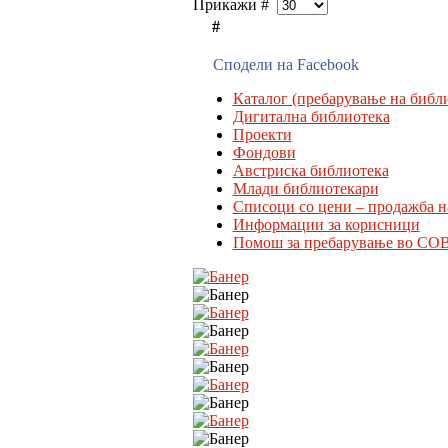
Прикажи #
#
Сподели на Facebook
Каталог (пребарување на библи
Дигитална библиотека
Проекти
Фондови
Австриска библиотека
Млади библиотекари
Списоци со цени – продажба н
Информации за корисници
Помош за пребарување во CO