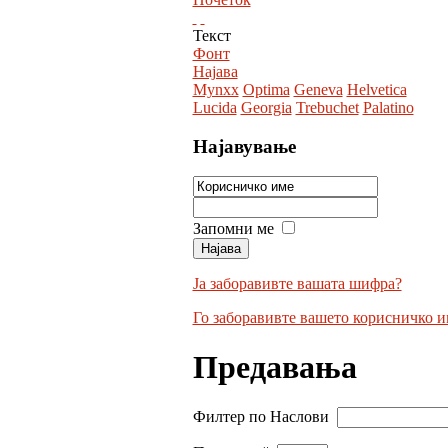
Текст
Фонт
Најава
Mynxx
Optima
Geneva
Helvetica
Lucida
Georgia
Trebuchet
Palatino
Најавување
Запомни ме
Ја заборавивте вашата шифра?
Го заборавивте вашето корисничко и
Предавања
Филтер по Наслови