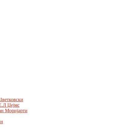
Цветковски
Е.Л Џејмс
ан Моријарти
ин