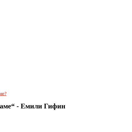
ме?
ѓаме“ - Емили Гифин