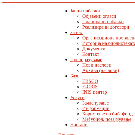
Јавни набавки
Објавени огласи
Планирани набавки
Реализирани договори
За нас
Организациона поставен
Историја на библиотекат
Документи
Контакт
Препорачуваме
Нови наслови
Архива (наслови)
Бази
EBSCO
E-CRIS
INIS центар
Услуги
Зачленување
Информации
Користење на биб. фонд.
Меѓубибл. позајмување
Настани
Почеток