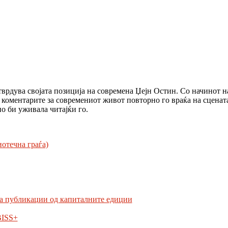
тврдува својата позиција на современа Џејн Остин. Со начинот на 
 коментарите за современиот живот повторно го враќа на сценат
о би уживала читајќи го.
отечна граѓа)
а публикации од капиталните едиции
BISS+