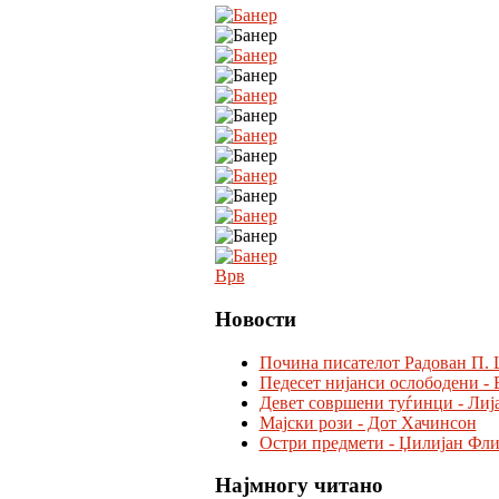
Врв
Новости
Почина писателот Радован П. 
Педесет нијанси ослободени - 
Девет совршени туѓинци - Лиј
Мајски рози - Дот Хачинсон
Остри предмети - Џилијан Фл
Најмногу читано