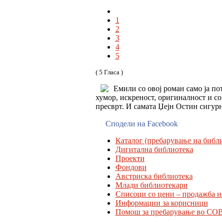
1
2
3
4
5
( 5 Гласа )
Емили со овој роман само ја по
хумор, искреност, оригиналност и со
пресврт. И самата Џејн Остин сигурн
Сподели на Facebook
Каталог (пребарување на библи
Дигитална библиотека
Проекти
Фондови
Австриска библиотека
Млади библиотекари
Списоци со цени – продажба н
Информации за корисници
Помош за пребарување во CO