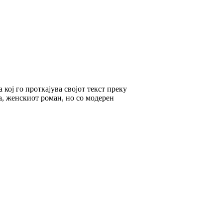
кој го проткајува својот текст преку
а, женскиот роман, но со модерен