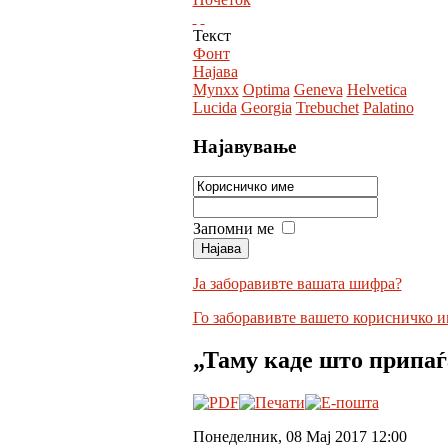
Текст
Фонт
Најава
Mynxx
Optima
Geneva
Helvetica
Lucida
Georgia
Trebuchet
Palatino
Најавување
Запомни ме
Ја заборавивте вашата шифра?
Го заборавивте вашето корисничко и
„Таму каде што припа
Понеделник, 08 Мај 2017 12:00