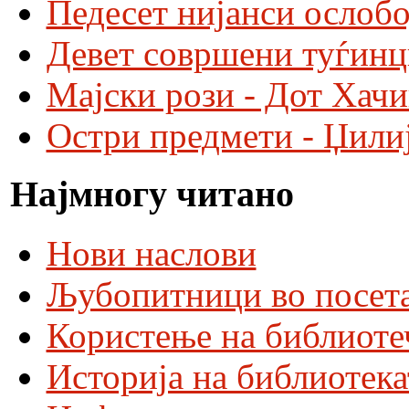
Педесет нијанси ослобо
Девет совршени туѓинц
Мајски рози - Дот Хач
Остри предмети - Џили
Најмногу читано
Нови наслови
Љубопитници во посета
Користење на библиоте
Историја на библиотека