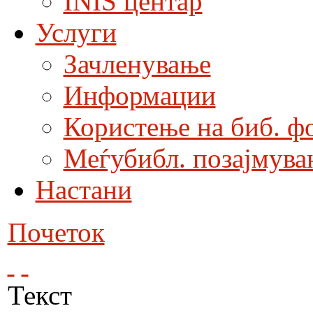
INIS центар
Услуги
Зачленување
Информации
Користење на биб. ф
Меѓубибл. позајмува
Настани
Почеток
Текст