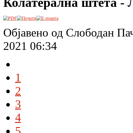
Колатерална штета - 
Објавено од Слободан Па
2021 06:34
1
2
3
4
5