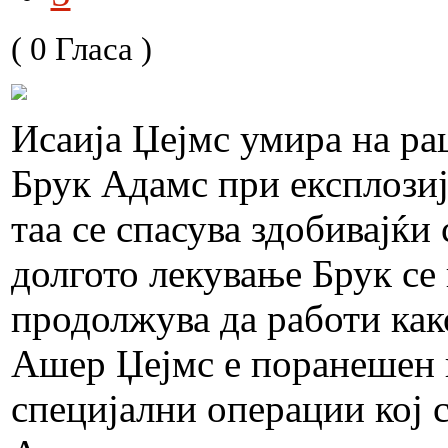
( 0 Гласа )
Исаија Џејмс умира на ра
Брук Адамс при експлозиј
таа се спасува здобивајќи
долгото лекување Брук се 
продолжува да работи как
Ашер Џејмс е поранешен н
специјални операции кој с