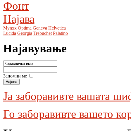
Фонт
Најава
Mynxx
Optima
Geneva
Helvetica
Lucida
Georgia
Trebuchet
Palatino
Најавување
Запомни ме
Ја заборавивте вашата ши
Го заборавивте вашето ко