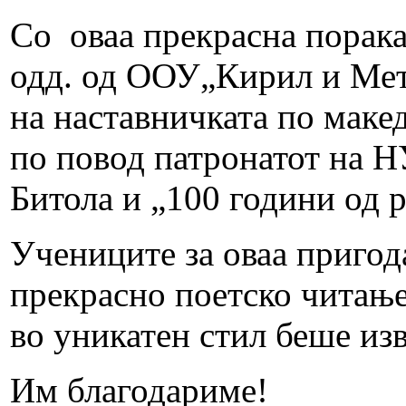
Со оваа прекрасна порака
одд. од ООУ„Кирил и Мет
на наставничката по маке
по повод патронатот на 
Битола и „100 години од 
Учениците за оваа пригод
прекрасно поетско читање
во уникатен стил беше изв
Им благодариме!