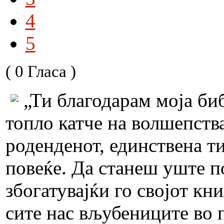
4
5
( 0 Гласа )
„Ти благодарам моја би
топло катче на волшепства
роденденот, единствена т
повеќе. Да станеш уште п
збогатувајќи го својот кн
сите нас вљубениците во 