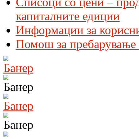
Списоци со цени – про
капиталните едиции
Информации за корисн
Помош за пребарување