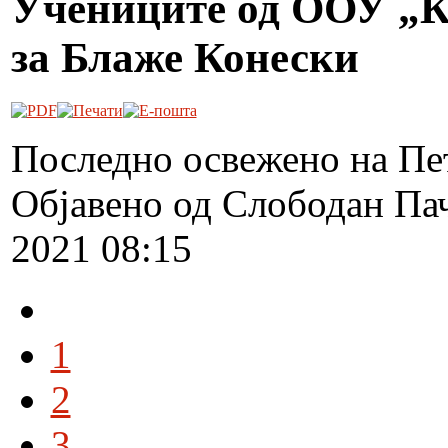
Учениците од ООУ „К
за Блаже Конески
Последно освежено на Пет
Објавено од Слободан Па
2021 08:15
1
2
3