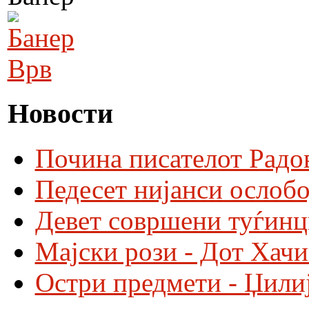
Врв
Новости
Почина писателот Радо
Педесет нијанси ослобо
Девет совршени туѓинц
Мајски рози - Дот Хач
Остри предмети - Џили