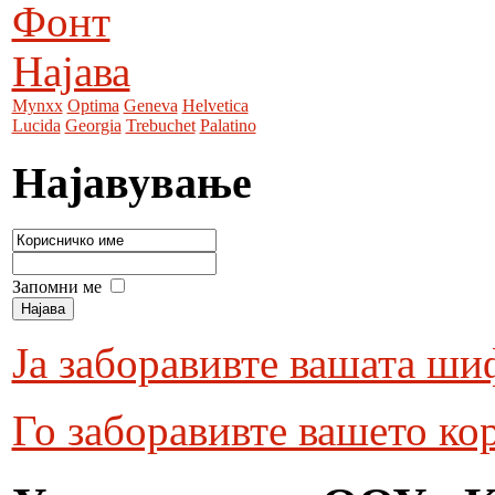
Фонт
Најава
Mynxx
Optima
Geneva
Helvetica
Lucida
Georgia
Trebuchet
Palatino
Најавување
Запомни ме
Ја заборавивте вашата ши
Го заборавивте вашето ко