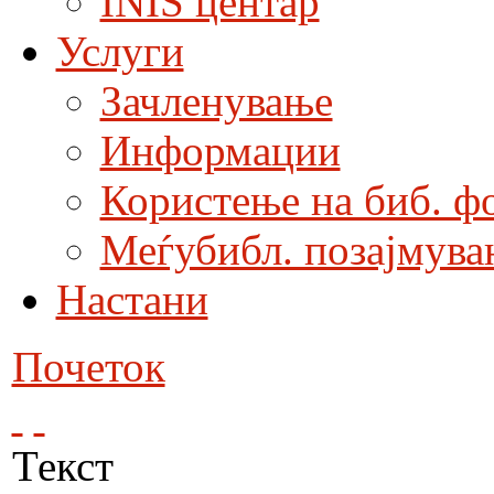
INIS центар
Услуги
Зачленување
Информации
Користење на биб. ф
Меѓубибл. позајмува
Настани
Почеток
Текст