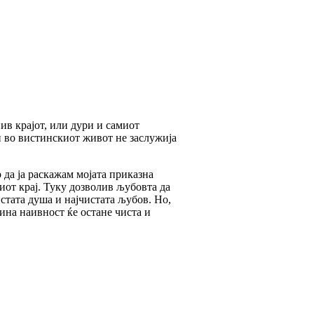
ив крајот, или дури и самиот
 во вистинскиот живот не заслужија
о да ја раскажам мојата приказна
виот крај. Туку дозволив љубовта да
истата душа и најчистата љубов. Но,
вина наивност ќе остане чиста и