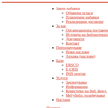
Јавни набавки
Објавени огласи
Планирани набавки
Реализирани договори
За нас
Организациона поставен
Историја на библиотекат
Документи
Контакт
Препорачуваме
Нови наслови
Архива (наслови)
Бази
EBSCO
E-CRIS
INIS центар
Услуги
Зачленување
Информации
Користење на биб. фонд.
Меѓубибл. позајмување
Настани
Почеток