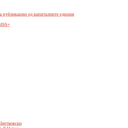
а публикации од капиталните едиции
BISS+
Цветковски