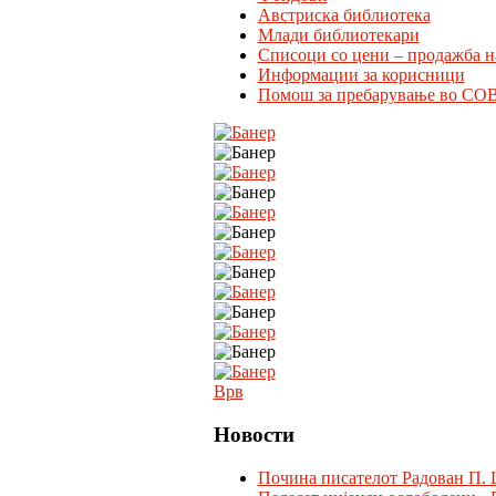
Австриска библиотека
Млади библиотекари
Списоци со цени – продажба н
Информации за корисници
Помош за пребарување во CO
Врв
Новости
Почина писателот Радован П. 