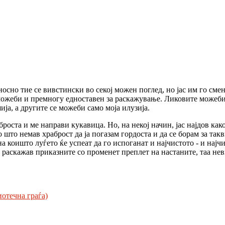
осно тие се вивстински во секој можен поглед, но јас им го смен
можеби и премногу едноставен за раскажување. Ликовите можеби
ја, а другите се можеби само моја илузија.
роста и ме направи кукавица. Но, на некој начин, јас најдов как
 што немав храброст да ја погазам гордоста и да се борам за так
а коишто луѓето ќе успеат да го испоганат и најчистото - и најч
ги раскажав приказните со променет преплет на настаните, таа не
отечна граѓа)