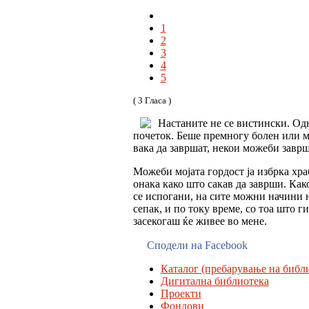
1
2
3
4
5
( 3 Гласа )
Настаните не се вистински. Одн
почеток. Беше премногу болен или 
вака да завршат, некои можеби заврши
Можеби мојата гордост ја избрка храб
онака како што сакав да заврши. Како
се испогани, на сите можни начини н
сепак, и по току време, со тоа што 
засекогаш ќе живее во мене.
Сподели на Facebook
Каталог (пребарување на библи
Дигитална библиотека
Проекти
Фондови