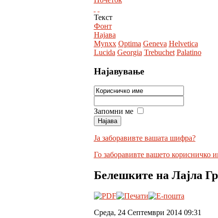
Текст
Фонт
Најава
Mynxx
Optima
Geneva
Helvetica
Lucida
Georgia
Trebuchet
Palatino
Најавување
Запомни ме
Ја заборавивте вашата шифра?
Го заборавивте вашето корисничко и
Белешките на Лајла Гр
Среда, 24 Септември 2014 09:31