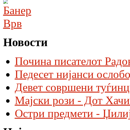
Врв
Новости
Почина писателот Радо
Педесет нијанси ослобо
Девет совршени туѓинц
Мајски рози - Дот Хач
Остри предмети - Џили