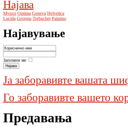
Најава
Mynxx
Optima
Geneva
Helvetica
Lucida
Georgia
Trebuchet
Palatino
Најавување
Запомни ме
Ја заборавивте вашата ши
Го заборавивте вашето ко
Предавања