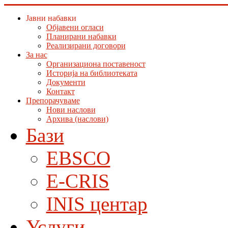
Јавни набавки
Објавени огласи
Планирани набавки
Реализирани договори
За нас
Организациона поставеност
Историја на библиотеката
Документи
Контакт
Препорачуваме
Нови наслови
Архива (наслови)
Бази
EBSCO
E-CRIS
INIS центар
Услуги