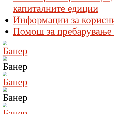
капиталните едиции
Информации за корисн
Помош за пребарување