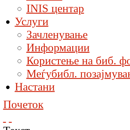
INIS центар
Услуги
Зачленување
Информации
Користење на биб. ф
Меѓубибл. позајмува
Настани
Почеток