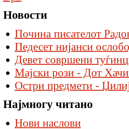
Новости
Почина писателот Радо
Педесет нијанси ослобо
Девет совршени туѓинц
Мајски рози - Дот Хач
Остри предмети - Џили
Најмногу читано
Нови наслови