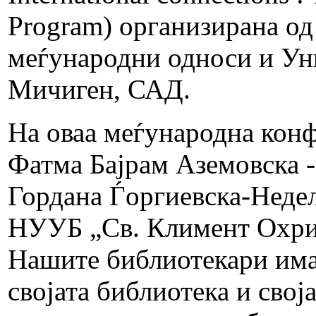
Program) организирана од
меѓународни односи и Уни
Мичиген, САД.
На оваа меѓународна конф
Фатма Бајрам Аземовска -
Гордана Ѓоргиевска-Недел
НУУБ „Св. Климент Охри
Нашите библиотекари имаа
својата библиотека и свој