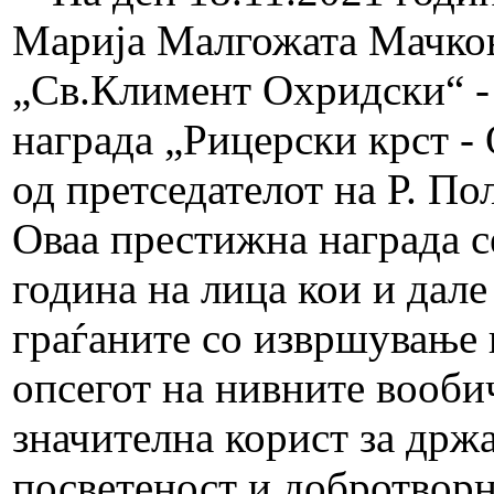
Марија Малгожата Мачков
„Св.Климент Охридски“ - 
награда „Рицерски крст - 
од претседателот на Р. По
Оваа престижна награда с
година на лица кои и дале
граѓаните со извршување 
опсегот на нивните вооби
значителна корист за држа
посветеност и добротворн