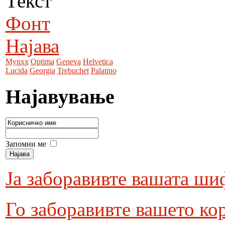
Текст
Фонт
Најава
Mynxx
Optima
Geneva
Helvetica
Lucida
Georgia
Trebuchet
Palatino
Најавување
Запомни ме
Ја заборавивте вашата ши
Го заборавивте вашето ко