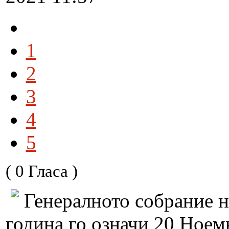
1
2
3
4
5
( 0 Гласа )
Генералното собрание н
година го означи 20 Ноемв