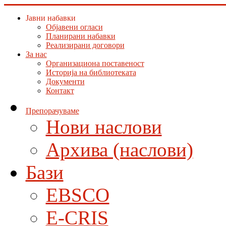
Јавни набавки
Објавени огласи
Планирани набавки
Реализирани договори
За нас
Организациона поставеност
Историја на библиотеката
Документи
Контакт
Препорачуваме
Нови наслови
Архива (наслови)
Бази
EBSCO
E-CRIS