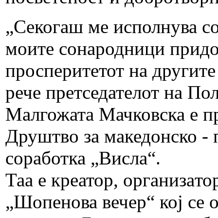
„Секогаш ме исполнува со
моите сонародници придон
просперитетот на другите 
рече претседателот на По
Малгожата Мачковска е пр
Друштво за македонско - 
соработка „Висла“.
Таа е креатор, организaт
„Шопенова вечер“ кој се 