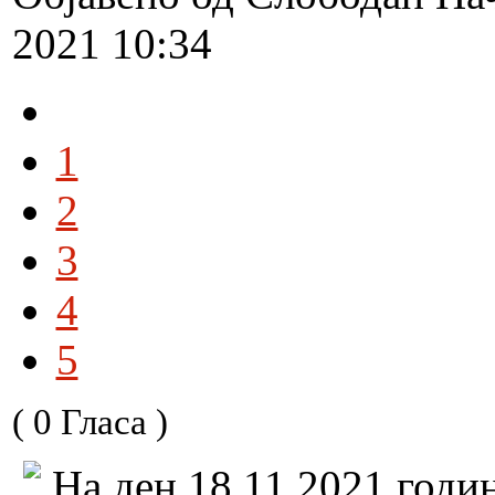
2021 10:34
1
2
3
4
5
( 0 Гласа )
На ден 18.11.2021 годи