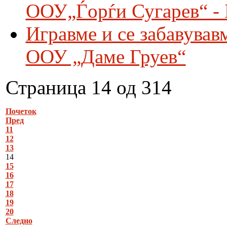
ООУ„Ѓорѓи Сугарев“ - 
Игравме и се забавувавм
ООУ „Даме Груев“
Страница 14 од 314
Почеток
Пред
11
12
13
14
15
16
17
18
19
20
Следно