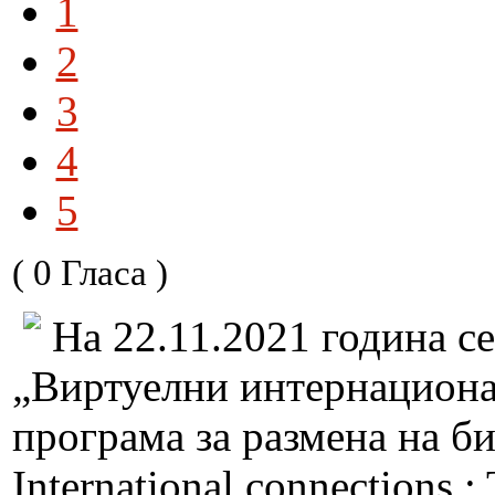
1
2
3
4
5
( 0 Гласа )
На 22.11.2021 година с
„Виртуелни интернациона
програма за размена на би
International connections 