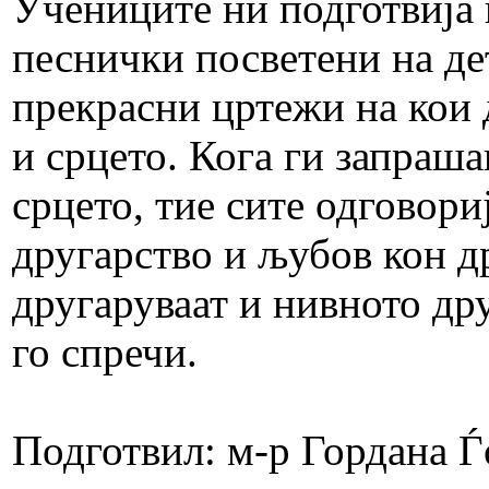
Учениците ни подготвија 
песнички посветени на дет
прекрасни цртежи на кои
и срцето. Кога ги запра
срцето, тие сите одговори
другарство и љубов кон др
другаруваат и нивното др
го спречи.
Подготвил: м-р Гордана 