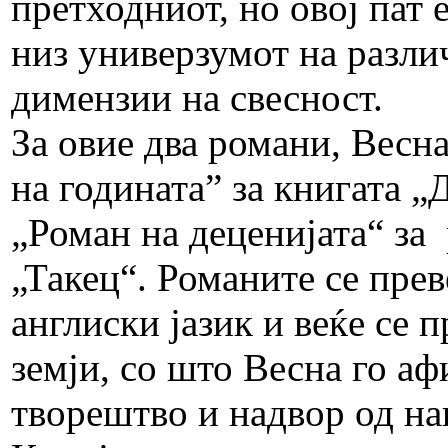
претходниот, но овој пат
низ универзумот на разли
димензии на свесност.
За овие два романи, Весн
на годината” за книгата „
„Роман на деценијата“ за
„Такец“. Романите се прев
англиски јазик и веќе се 
земји, со што Весна го а
творештво и надвор од на