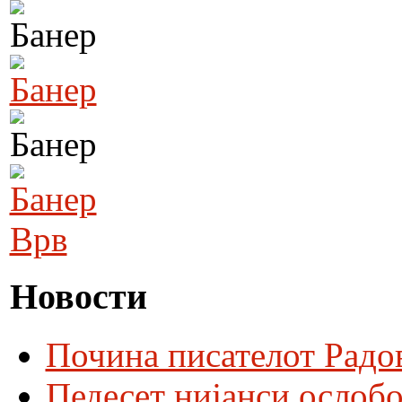
Врв
Новости
Почина писателот Радо
Педесет нијанси ослобо