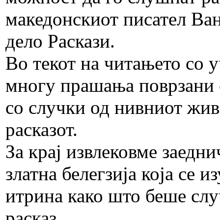
македонскиот писател Ван
дело Раскази.
Во текот на читањето со 
многу прашања поврзани с
со случки од нивниот жив
расказот.
За крај извлековме заедни
златна белегзија која се и
итрина како што беше слу
расказ.