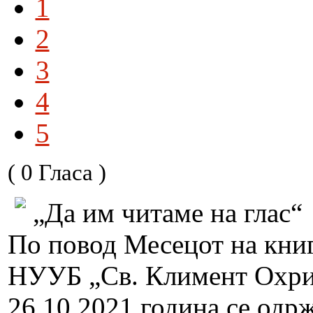
1
2
3
4
5
( 0 Гласа )
„Да им читаме на глас“
По повод Месецот на книг
НУУБ „Св. Климент Охрид
26.10.2021 година се одр