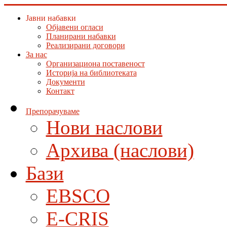
Јавни набавки
Објавени огласи
Планирани набавки
Реализирани договори
За нас
Организациона поставеност
Историја на библиотеката
Документи
Контакт
Препорачуваме
Нови наслови
Архива (наслови)
Бази
EBSCO
E-CRIS