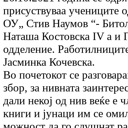
присуствуваа учениците о
ОУ„ Стив Наумов “- Битол
Наташа Костовска IV a и 
одделение. Работилницит
Јасминка Кочевска.
Во почетокот се разговар
збор, за нивната заинтер
дали некој од нив веќе е 
книги и јунаци им се оми
можност да го слушнат ра