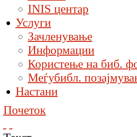
INIS центар
Услуги
Зачленување
Информации
Користење на биб. ф
Меѓубибл. позајмува
Настани
Почеток