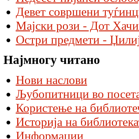
Девет совршени туѓинц
Мајски рози - Дот Хач
Остри предмети - Џили
Најмногу читано
Нови наслови
Љубопитници во посета
Користење на библиоте
Историја на библиотека
Информации