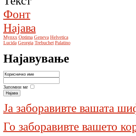
Текст
Фонт
Најава
Mynxx
Optima
Geneva
Helvetica
Lucida
Georgia
Trebuchet
Palatino
Најавување
Запомни ме
Ја заборавивте вашата ши
Го заборавивте вашето ко