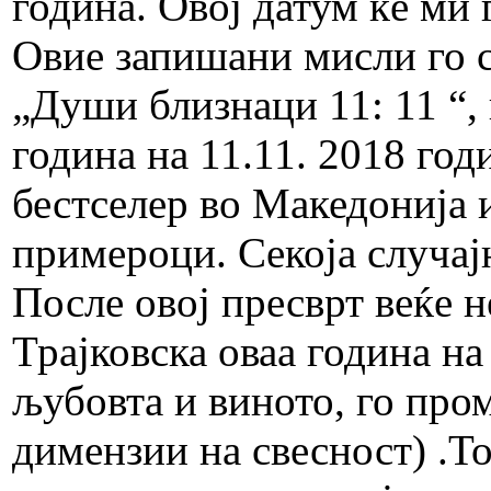
година. Овој датум ќе ми
Овие запишани мисли го с
„Души близнаци 11: 11 “,
година на 11.11. 2018 год
бестселер во Македонија 
примероци. Секоја случајн
После овој пресврт веќе 
Трајковска оваа година на 
љубовта и виното, го про
димензии на свесност) .Т