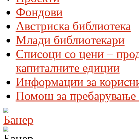
Фондови
Австриска библиотека
Млади библиотекари
Списоци со цени – про
капиталните едиции
Информации за корисн
Помош за пребарување