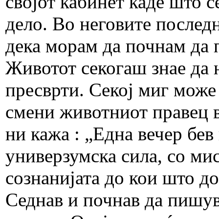
својот кабинет каде што 
дело. Во неговите послед
дека морам да почнам да
Животот секогаш знае да 
пресврти. Секој миг може
смени животниот правец в
ни кажа : „Една вечер бев
универзумска сила, со ми
сознанијата до кои што д
Седнав и почнав да пишув