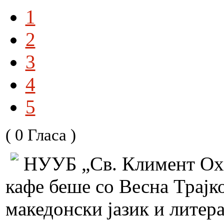
1
2
3
4
5
( 0 Гласа )
НУУБ „Св. Климент Охр
кафе беше со Весна Трајк
македонски јазик и литер