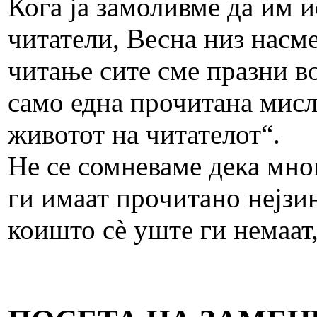
Кога ја замоливме да им 
читатели, Весна низ насме
читање сите сме празни в
само една прочитана мисл
животот на читателот“.
Не се сомневаме дека мно
ги имаат прочитано нејзи
коишто сѐ уште ги немаат