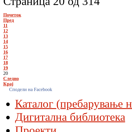
Страница 20 од 314
Почеток
Пред
11
12
13
14
15
16
17
18
19
20
Следно
Крај
Сподели на Facebook
Каталог (пребарување н
Дигитална библиотека
Проекти