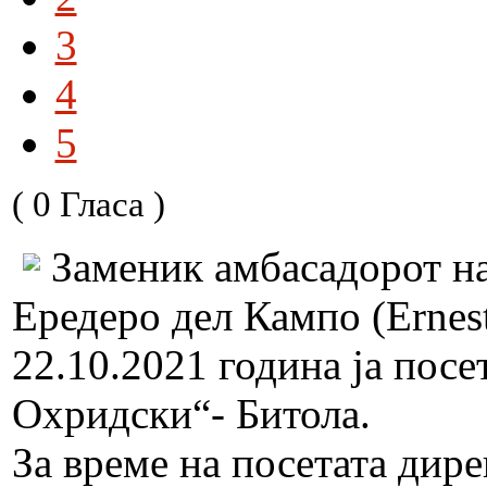
3
4
5
( 0 Гласа )
Заменик амбасадорот н
Ередеро дел Кампо (Ernes
22.10.2021 година ја пос
Охридски“- Битола.
За време на посетата дир