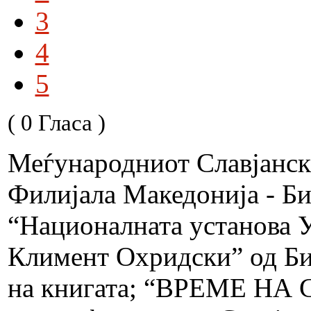
3
4
5
( 0 Гласа )
Меѓународниот Славјански
Филијала Македонија - Би
“Националната установа У
Климент Охридски” од Би
на книгата; “ВРЕМЕ Н