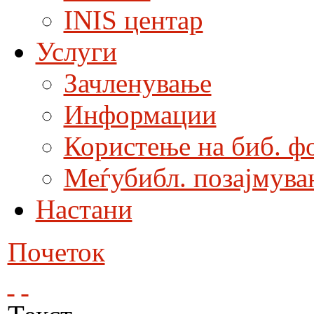
INIS центар
Услуги
Зачленување
Информации
Користење на биб. ф
Меѓубибл. позајмува
Настани
Почеток