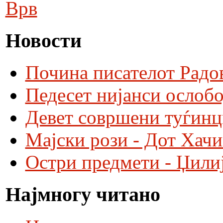
Врв
Новости
Почина писателот Радо
Педесет нијанси ослобо
Девет совршени туѓинц
Мајски рози - Дот Хач
Остри предмети - Џили
Најмногу читано