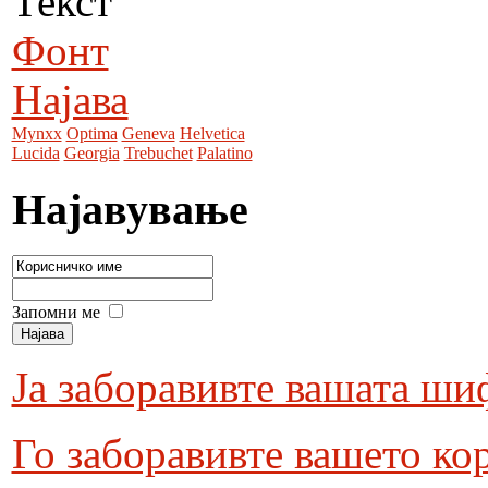
Текст
Фонт
Најава
Mynxx
Optima
Geneva
Helvetica
Lucida
Georgia
Trebuchet
Palatino
Најавување
Запомни ме
Ја заборавивте вашата ши
Го заборавивте вашето ко