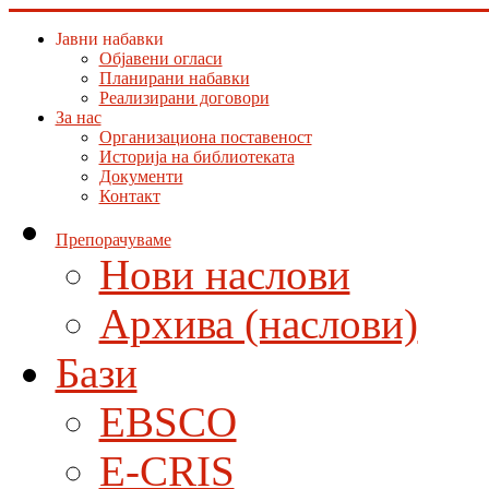
Јавни набавки
Објавени огласи
Планирани набавки
Реализирани договори
За нас
Организациона поставеност
Историја на библиотеката
Документи
Контакт
Препорачуваме
Нови наслови
Архива (наслови)
Бази
EBSCO
E-CRIS