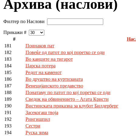
Архива (наслови)
Филтер по Наслови
Прикажи #
#
Нас
181
Поинаков пат
182
Повеќе од патот по кој поретко се оди
183
Во канџите на тигарот
184
Царска потера
185
Редот на каменот
186
Во друштво на куртизаната
187
Венецијанското предавство
188
Понатаму по патот по кој поретко се оди
189
Сведок на обвинението – Агата Кристи
190
Вистинската приказна за клубот Билдерберг
191
Засекогаш твоја
192
Рингишпил
193
Сестри
194
Руска зима