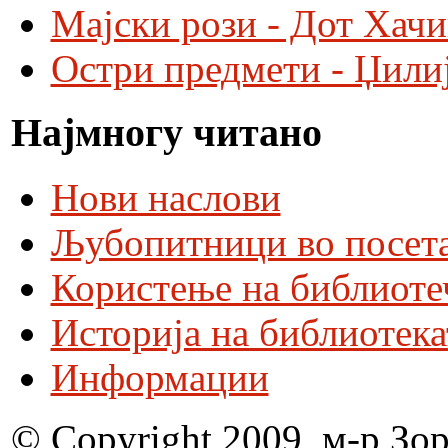
Мајски рози - Дот Хач
Остри предмети - Џили
Најмногу читано
Нови наслови
Љубопитници во посета
Користење на библиоте
Историја на библиотека
Информации
© Copyright 2009, м-р Зо