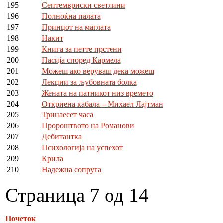
195
Септемвриски светлини
196
Полноќна палата
197
Принцот на маглата
198
Накит
199
Книга за петте прстени
200
Пасија според Кармела
201
Можеш ако веруваш дека можеш
202
Лекции за љубовната болка
203
Жената на патникот низ времето
204
Откриена кабала – Михаел Лајтман
205
Тринаесет часа
206
Пророштвото на Романови
207
Дебитантка
208
Психологија на успехот
209
Крила
210
Надежна сопруга
Страница 7 од 14
Почеток