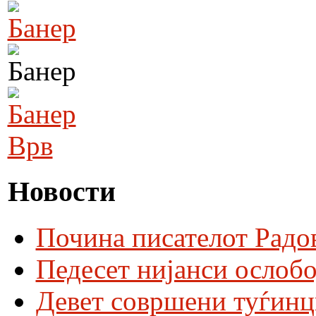
Врв
Новости
Почина писателот Радо
Педесет нијанси ослобо
Девет совршени туѓинц