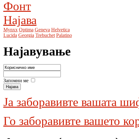
Фонт
Најава
Mynxx
Optima
Geneva
Helvetica
Lucida
Georgia
Trebuchet
Palatino
Најавување
Запомни ме
Ја заборавивте вашата ши
Го заборавивте вашето ко