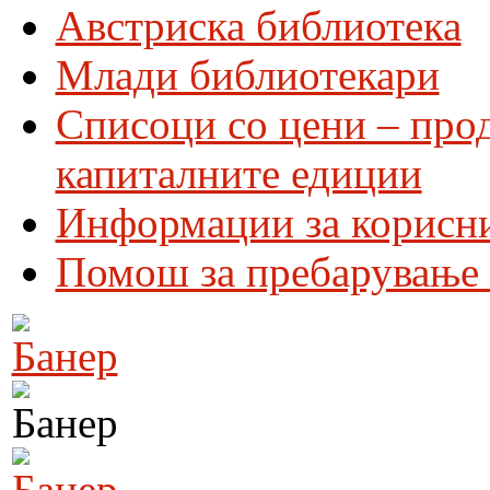
Австриска библиотека
Млади библиотекари
Списоци со цени – про
капиталните едиции
Информации за корисн
Помош за пребарување