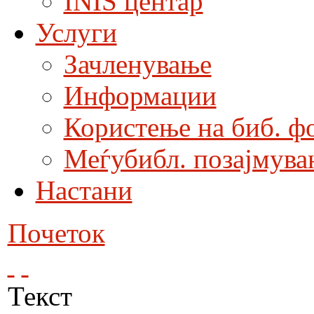
INIS центар
Услуги
Зачленување
Информации
Користење на биб. ф
Меѓубибл. позајмува
Настани
Почеток
Текст