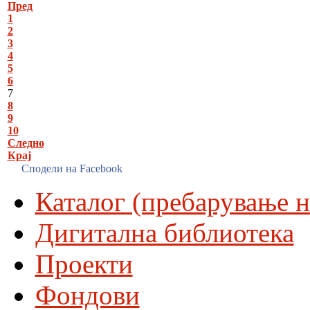
Пред
1
2
3
4
5
6
7
8
9
10
Следно
Крај
Сподели на Facebook
Каталог (пребарување н
Дигитална библиотека
Проекти
Фондови